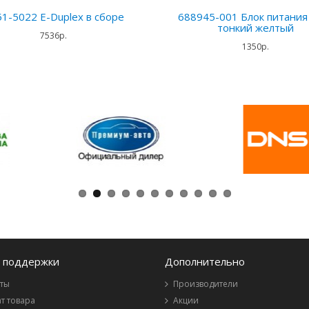
1-5022 E-Duplex в сборе
688945-001 Блок питани
тонкий желтый
7536р.
1350р.
 поддержки
Дополнительно
ты
Производители
т товара
Акции