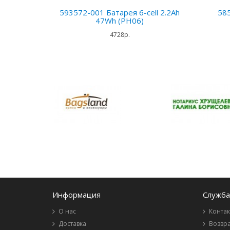
593572-001 Батарея 6-cell 2.2Ah
585
47Wh (PH06)
4728р.
Информация
Служба
О нас
Контак
Доставка
Возвра