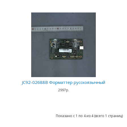
JC92-02688B Форматтер русскоязычный
2997р.
Показано с 1 по 4 из 4 (всего 1 страниц)