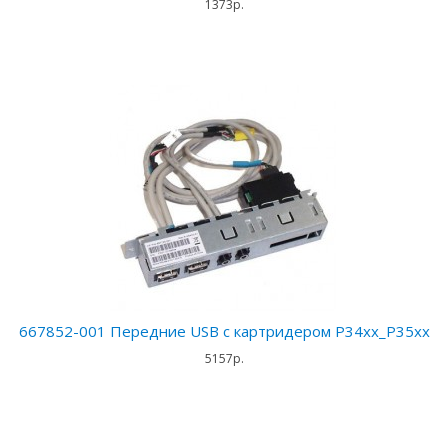
1373р.
667852-001 Передние USB с картридером P34xx_P35xx
5157р.