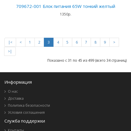
709672-001 Блок питания 65W тонкий желтый
1350р.
|<
<
1
2
3
4
5
6
7
8
9
>
>|
Показано с 31 по 45 из 499 (всего 34 страниц)
Информация
О нас
Доставка
Политика безопасности
Условия соглашения
Служба поддержки
Контакты