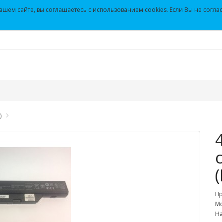
+7(343)382-12-56
Личный кабинет
шем сайте, вы соглашаетесь с использованием cookies. Если Вы не соглас
)
П
Мо
На