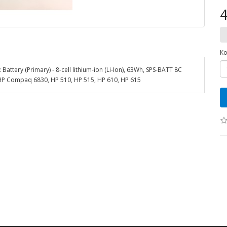
4
Ко
ry (Primary) - 8-cell lithium-ion (Li-Ion), 63Wh, SPS-BATT 8C
P Compaq 6830, HP 510, HP 515, HP 610, HP 615