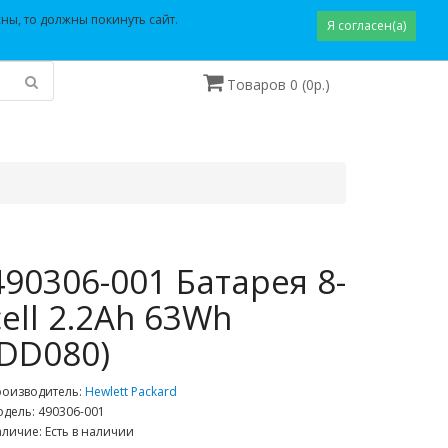
Закладки (0)
Корзина
Оформление заказа
ны, то должны покинуть сайт.
Я согласен(а)
Товаров 0 (0р.)
490306-001 Батарея 8-
cell 2.2Ah 63Wh
(DD080)
роизводитель:
Hewlett Packard
дель: 490306-001
личие: Есть в наличии