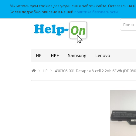
Мы используем cookies для улучшения работы сайта. Оставаясь на на
Более подробно описано в нашей
политике безопасности
HP
HPE
Samsung
Lenovo
HP
490306-001 Батарея 8-cell 2.2Ah 63Wh (DD080